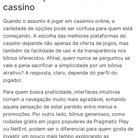
cassino
Quando o assunto é jogar em cassinos online, a
variedade de opções pode ser confusa para quem está
começando. A escolha das melhores plataformas de
cassino depende não apenas da oferta de jogos, mas
também da facilidade de uso e da transparência nos
bônus oferecidos. Afinal, quem nunca se perguntou se
vale a pena sacrificar a simplicidade por um bônus
atrativo? A resposta, claro, depende do perfil do
jogador.
Para quem busca praticidade, interfaces intuitivas
tornam a navegação muito mais agradável, evitando
aquela sensação de estar perdido entre menus e
promoções. Por outro lado, bônus generosos, como
rodadas grátis em jogos populares da Pragmatic Play
ou NetEnt, podem ser o diferencial para quem gosta de
investir um pouco mais tempo explorando as