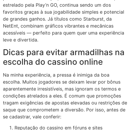
estrelado pela Play’n GO, continua sendo um dos
favoritos graças à sua jogabilidade simples e potencial
de grandes ganhos. Já títulos como Starburst, da
NetEnt, combinam gráficos vibrantes e mecânicas
acessíveis — perfeito para quem quer uma experiência
leve e divertida.
Dicas para evitar armadilhas na
escolha do cassino online
Na minha experiência, a pressa é inimiga da boa
escolha. Muitos jogadores se deixam levar por bônus
aparentemente irresistíveis, mas ignoram os termos e
condições atrelados a eles. É comum que promoções
tragam exigências de apostas elevadas ou restrições de
saque que comprometem a diversão. Por isso, antes de
se cadastrar, vale conferir:
Reputação do cassino em fóruns e sites