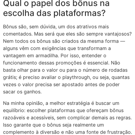
Qual o papel dos bônus na
escolha das plataformas?
Bônus são, sem dúvida, um dos atrativos mais
comentados. Mas será que eles são sempre vantajosos?
Nem todos os bônus são criados da mesma forma —
alguns vêm com exigências que transformam a
vantagem em armadilha. Por isso, entender o
funcionamento dessas promoções é essencial. Não
basta olhar para o valor ou para o número de rodadas
grátis; é preciso avaliar o playthrough, ou seja, quantas
vezes o valor precisa ser apostado antes de poder
sacar os ganhos.
Na minha opinião, a melhor estratégia é buscar um
equilíbrio: escolher plataformas que ofereçam bônus
razoáveis e acessíveis, sem complicar demais as regras.
Isso garante que o bônus seja realmente um
complemento à diversão e não uma fonte de frustração.