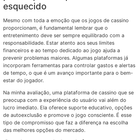
esquecido
Mesmo com toda a emoção que os jogos de cassino
proporcionam, é fundamental lembrar que o
entretenimento deve ser sempre equilibrado com a
responsabilidade. Estar atento aos seus limites
financeiros e ao tempo dedicado ao jogo ajuda a
prevenir problemas maiores. Algumas plataformas já
incorporam ferramentas para controlar gastos e alertas
de tempo, o que é um avanço importante para o bem-
estar do jogador.
Na minha avaliação, uma plataforma de cassino que se
preocupa com a experiência do usuário vai além do
lucro imediato. Ela oferece suporte educativo, opções
de autoexclusão e promove o jogo consciente. É esse
tipo de compromisso que faz a diferença na escolha
das melhores opções do mercado.