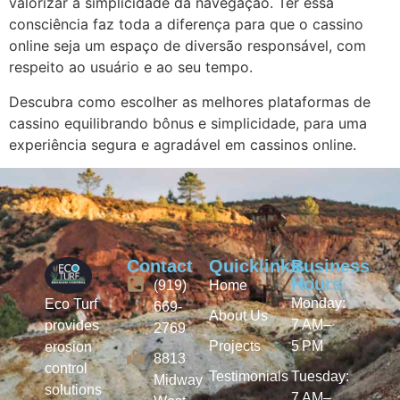
valorizar a simplicidade da navegação. Ter essa
consciência faz toda a diferença para que o cassino
online seja um espaço de diversão responsável, com
respeito ao usuário e ao seu tempo.
Descubra como escolher as melhores plataformas de
cassino equilibrando bônus e simplicidade, para uma
experiência segura e agradável em cassinos online.
Contact
Quicklinks
Business
Hours
(919)
Home
Monday:
Eco Turf
669-
About Us
7 AM–
provides
2769
Projects
5 PM
erosion
8813
control
Testimonials
Tuesday:
Midway
solutions
7 AM–