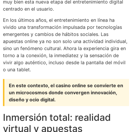
muy bien esta nueva etapa del entretenimiento digital
centrado en el usuario.
En los últimos años, el entretenimiento en línea ha
vivido una transformación impulsada por tecnologías
emergentes y cambios de hábitos sociales. Las
apuestas online ya no son solo una actividad individual,
sino un fenómeno cultural. Ahora la experiencia gira en
torno a la conexión, la inmediatez y la sensación de
vivir algo auténtico, incluso desde la pantalla del móvil
o una tablet.
En este contexto, el casino online se convierte en
un microcosmos donde convergen innovación,
diseño y ocio digital.
Inmersión total: realidad
virtual y apuestas