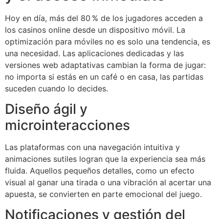
Hoy en día, más del 80 % de los jugadores acceden a
los casinos online desde un dispositivo móvil. La
optimización para móviles no es solo una tendencia, es
una necesidad. Las aplicaciones dedicadas y las
versiones web adaptativas cambian la forma de jugar:
no importa si estás en un café o en casa, las partidas
suceden cuando lo decides.
Diseño ágil y
microinteracciones
Las plataformas con una navegación intuitiva y
animaciones sutiles logran que la experiencia sea más
fluida. Aquellos pequeños detalles, como un efecto
visual al ganar una tirada o una vibración al acertar una
apuesta, se convierten en parte emocional del juego.
Notificaciones y gestión del