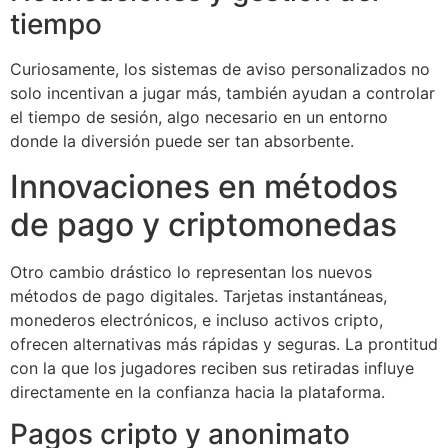
tiempo
Curiosamente, los sistemas de aviso personalizados no
solo incentivan a jugar más, también ayudan a controlar
el tiempo de sesión, algo necesario en un entorno
donde la diversión puede ser tan absorbente.
Innovaciones en métodos
de pago y criptomonedas
Otro cambio drástico lo representan los nuevos
métodos de pago digitales. Tarjetas instantáneas,
monederos electrónicos, e incluso activos cripto,
ofrecen alternativas más rápidas y seguras. La prontitud
con la que los jugadores reciben sus retiradas influye
directamente en la confianza hacia la plataforma.
Pagos cripto y anonimato