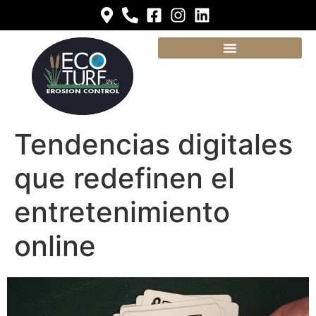
Tendencias digitales
que redefinen el
entretenimiento
online