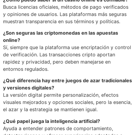
Busca licencias oficiales, métodos de pago verificados
y opiniones de usuarios. Las plataformas más seguras
muestran transparencia en sus términos y políticas.
¿Son seguras las criptomonedas en las apuestas
online?
Sí, siempre que la plataforma use encriptación y control
de verificación. Las transacciones cripto aportan
rapidez y privacidad, pero deben manejarse en
entornos regulados.
¿Qué diferencia hay entre juegos de azar tradicionales
y versiones digitales?
La versión digital permite personalización, efectos
visuales mejorados y opciones sociales, pero la esencia,
el azar y la estrategia se mantienen igual.
¿Qué papel juega la inteligencia artificial?
Ayuda a entender patrones de comportamiento,