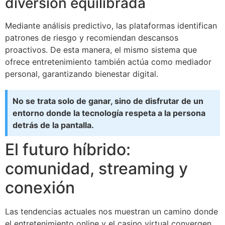
diversión equilibrada
Mediante análisis predictivo, las plataformas identifican
patrones de riesgo y recomiendan descansos
proactivos. De esta manera, el mismo sistema que
ofrece entretenimiento también actúa como mediador
personal, garantizando bienestar digital.
No se trata solo de ganar, sino de disfrutar de un
entorno donde la tecnología respeta a la persona
detrás de la pantalla.
El futuro híbrido:
comunidad, streaming y
conexión
Las tendencias actuales nos muestran un camino donde
el entretenimiento online y el casino virtual convergen