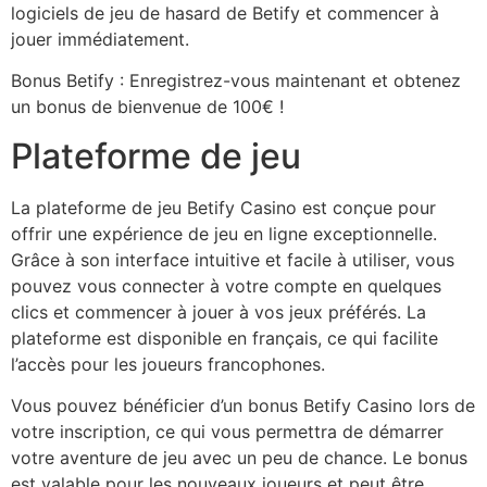
logiciels de jeu de hasard de Betify et commencer à
jouer immédiatement.
Bonus Betify : Enregistrez-vous maintenant et obtenez
un bonus de bienvenue de 100€ !
Plateforme de jeu
La plateforme de jeu Betify Casino est conçue pour
offrir une expérience de jeu en ligne exceptionnelle.
Grâce à son interface intuitive et facile à utiliser, vous
pouvez vous connecter à votre compte en quelques
clics et commencer à jouer à vos jeux préférés. La
plateforme est disponible en français, ce qui facilite
l’accès pour les joueurs francophones.
Vous pouvez bénéficier d’un bonus Betify Casino lors de
votre inscription, ce qui vous permettra de démarrer
votre aventure de jeu avec un peu de chance. Le bonus
est valable pour les nouveaux joueurs et peut être