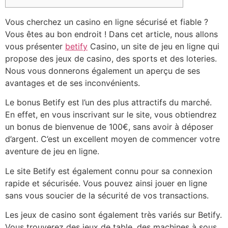
Vous cherchez un casino en ligne sécurisé et fiable ?
Vous êtes au bon endroit ! Dans cet article, nous allons
vous présenter
betify
Casino, un site de jeu en ligne qui
propose des jeux de casino, des sports et des loteries.
Nous vous donnerons également un aperçu de ses
avantages et de ses inconvénients.
Le bonus Betify est l’un des plus attractifs du marché.
En effet, en vous inscrivant sur le site, vous obtiendrez
un bonus de bienvenue de 100€, sans avoir à déposer
d’argent. C’est un excellent moyen de commencer votre
aventure de jeu en ligne.
Le site Betify est également connu pour sa connexion
rapide et sécurisée. Vous pouvez ainsi jouer en ligne
sans vous soucier de la sécurité de vos transactions.
Les jeux de casino sont également très variés sur Betify.
Vous trouverez des jeux de table, des machines à sous,