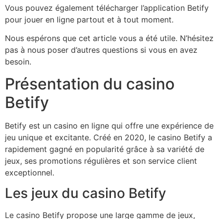
Vous pouvez également télécharger l’application Betify
pour jouer en ligne partout et à tout moment.
Nous espérons que cet article vous a été utile. N’hésitez
pas à nous poser d’autres questions si vous en avez
besoin.
Présentation du casino
Betify
Betify est un casino en ligne qui offre une expérience de
jeu unique et excitante. Créé en 2020, le casino Betify a
rapidement gagné en popularité grâce à sa variété de
jeux, ses promotions régulières et son service client
exceptionnel.
Les jeux du casino Betify
Le casino Betify propose une large gamme de jeux,