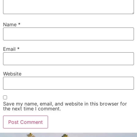
Name
*
Email
*
Website
Save my name, email, and website in this browser for
the next time I comment.