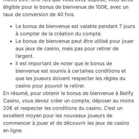
éligible pour le bonus de bienvenue de 100€, avec un
taux de conversion de 40 fois.
Le bonus de bienvenue est valable pendant 7 jours
à compter de la création du compte.
Le bonus de bienvenue peut être utilisé pour jouer
aux jeux de casino, mais pas pour retirer de
l’argent.
Il est important de noter que le bonus de
bienvenue est soumis à certaines conditions et
que les joueurs doivent respecter les règles du
casino pour pouvoir le retirer.
En résumé, pour obtenir le bonus de bienvenue à Betify
Casino, vous devez créer un compte, déposer au moins
20€ et respecter les conditions du casino. C’est un
excellent moyen pour les nouveaux joueurs de
commencer à jouer et de découvrir les jeux de casino
en ligne.