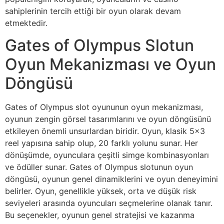
sahiplerinin tercih ettiği bir oyun olarak devam
etmektedir.
Gates of Olympus Slotun
Oyun Mekanizması ve Oyun
Döngüsü
Gates of Olympus slot oyununun oyun mekanizması,
oyunun zengin görsel tasarımlarını ve oyun döngüsünü
etkileyen önemli unsurlardan biridir. Oyun, klasik 5×3
reel yapısına sahip olup, 20 farklı yolunu sunar. Her
dönüşümde, oyunculara çeşitli simge kombinasyonları
ve ödüller sunar. Gates of Olympus slotunun oyun
döngüsü, oyunun genel dinamiklerini ve oyun deneyimini
belirler. Oyun, genellikle yüksek, orta ve düşük risk
seviyeleri arasında oyuncuları seçmelerine olanak tanır.
Bu seçenekler, oyunun genel stratejisi ve kazanma