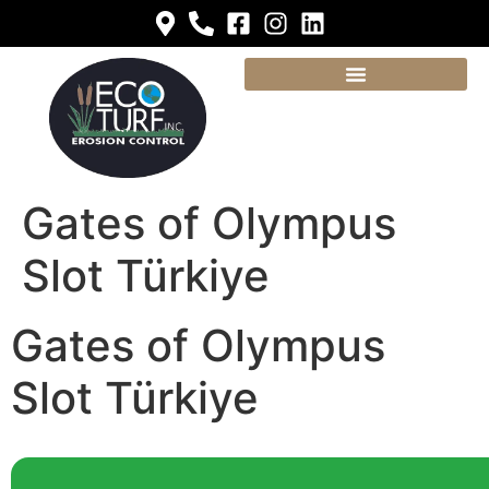
Gates of Olympus
Slot Türkiye
Gates of Olympus
Slot Türkiye