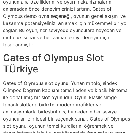
oyunun ana özelliklerini ve oyun mekanizmalarını
anlamadan önce deneyimlerinizi artırın. Gates of
Olympus demo oyna seçeneği, oyunun genel akışını ve
kazanma potansiyelinizi anlamak için mükemmel bir yol
sağlar. Bu oyun, her seviyede oyunculara heyecan ve
mutluluk sunar ve her zaman en iyi deneyim için
tasarlanmıştır.
Gates of Olympus Slot
TÜrkiye
Gates of Olympus slot oyunu, Yunan mitolojisindeki
Olimpos Dağı’nın kapısını temsil eden ve klasik bir tema
ile donatılmış bir slot oyunudur. Oyun, klasik simge
tabanlı slotlarla birlikte, modern grafikler ve
animasyonlarla birleştirilmiş, bu nedenle her seviye
oyuncular için ideal bir seçenek sunar. Gates of Olympus
slot oyunu, oyunun temel kurallarını öğrenmek ve