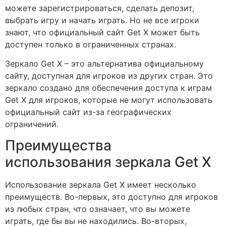
можете зарегистрироваться, сделать депозит,
выбрать игру и начать играть. Но не все игроки
знают, что официальный сайт Get X может быть
доступен только в ограниченных странах.
Зеркало Get X – это альтернатива официальному
сайту, доступная для игроков из других стран. Это
зеркало создано для обеспечения доступа к играм
Get X для игроков, которые не могут использовать
официальный сайт из-за географических
ограничений.
Преимущества
использования зеркала Get X
Использование зеркала Get X имеет несколько
преимуществ. Во-первых, это доступно для игроков
из любых стран, что означает, что вы можете
играть, где бы вы не находились. Во-вторых,