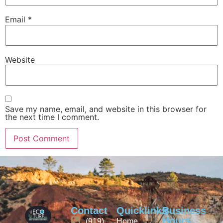
Email
*
Website
Save my name, email, and website in this browser for
the next time I comment.
Contact
Quicklinks
Business
Hours
(919)
Home