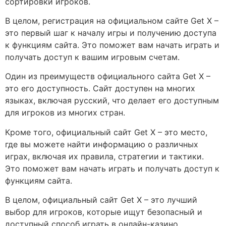
сортировки игроков.
В целом, регистрация на официальном сайте Get X –
это первый шаг к началу игры и получению доступа
к функциям сайта. Это поможет вам начать играть и
получать доступ к вашим игровым счетам.
Один из преимуществ официального сайта Get X –
это его доступность. Сайт доступен на многих
языках, включая русский, что делает его доступным
для игроков из многих стран.
Кроме того, официальный сайт Get X – это место,
где вы можете найти информацию о различных
играх, включая их правила, стратегии и тактики.
Это поможет вам начать играть и получать доступ к
функциям сайта.
В целом, официальный сайт Get X – это лучший
выбор для игроков, которые ищут безопасный и
доступный способ играть в онлайн-казино.