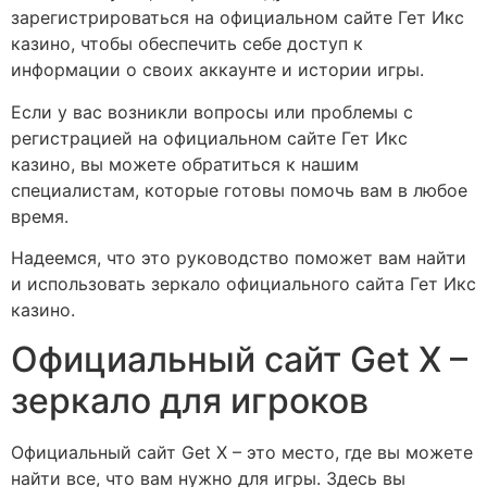
зарегистрироваться на официальном сайте Гет Икс
казино, чтобы обеспечить себе доступ к
информации о своих аккаунте и истории игры.
Если у вас возникли вопросы или проблемы с
регистрацией на официальном сайте Гет Икс
казино, вы можете обратиться к нашим
специалистам, которые готовы помочь вам в любое
время.
Надеемся, что это руководство поможет вам найти
и использовать зеркало официального сайта Гет Икс
казино.
Официальный сайт Get X –
зеркало для игроков
Официальный сайт Get X – это место, где вы можете
найти все, что вам нужно для игры. Здесь вы