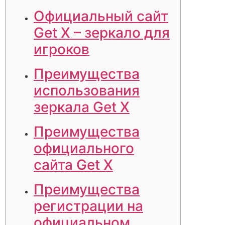
Официальный сайт
Get X – зеркало для
игроков
Преимущества
использования
зеркала Get X
Преимущества
официального
сайта Get X
Преимущества
регистрации на
официальном