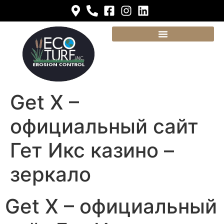
Get X –
официальный сайт
Гет Икс казино –
зеркало
Get X – официальный