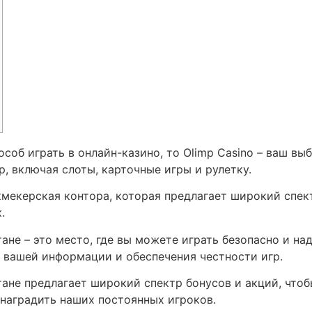
соб играть в онлайн-казино, то Olimp Casino – ваш вы
, включая слоты, карточные игры и рулетку.
укмекерская контора, которая предлагает широкий спек
.
ане – это место, где вы можете играть безопасно и н
 вашей информации и обеспечения честности игр.
ане предлагает широкий спектр бонусов и акций, чтоб
наградить наших постоянных игроков.