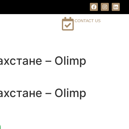
imonials
Contact Us
CONTACT US
Get A Quote
хстане – Olimp
хстане – Olimp