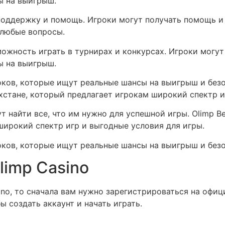
ы на выигрыш.
поддержку и помощь. Игроки могут получать помощь и
 любые вопросы.
ожность играть в турнирах и конкурсах. Игроки могут 
ы на выигрыш.
оков, которые ищут реальные шансы на выигрыш и безоп
ахстане, который предлагает игрокам широкий спектр и
т найти все, что им нужно для успешной игры. Olimp Be
широкий спектр игр и выгодные условия для игры.
оков, которые ищут реальные шансы на выигрыш и без
limp Casino
ino, то сначала вам нужно зарегистрироваться на офиц
ы создать аккаунт и начать играть.