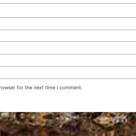
rowser for the next time I comment.