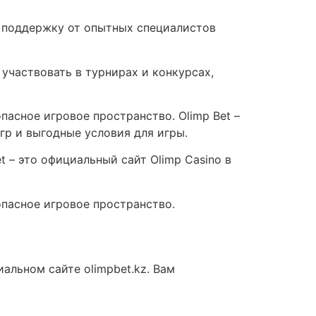
 поддержку от опытных специалистов
участвовать в турнирах и конкурсах,
асное игровое пространство. Olimp Bet –
гр и выгодные условия для игры.
t – это официальный сайт Olimp Casino в
опасное игровое пространство.
иальном сайте olimpbet.kz. Вам