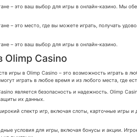
ане – это ваш выбор для игры в онлайн-казино. Мы об
ане – это место, где вы можете играть, получать удов
ане – это ваш выбор для игры в онлайн-казино.
 Olimp Casino
в игры в Olimp Casino – это возможность играть в л
могут играть в любое время и из любого места, где ест
sino является безопасность и надежность. Olimp Casi
защиты их данных.
ирокий спектр игр, включая слоты, карточные игры и д
дные условия для игры, включая бонусы и акции. Игрок