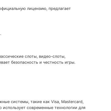
т официальную лицензию, предлагает
.
ассические слоты, видео-слоты,
ивает безопасность и честность игры.
ные системы, такие как Visa, Mastercard,
ino использует современные технологии для