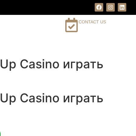
imonials
Contact Us
CONTACT US
Get A Quote
Up Casino играть
Up Casino играть