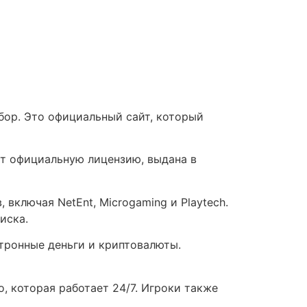
ыбор. Это официальный сайт, который
еет официальную лицензию, выдана в
 включая NetEnt, Microgaming и Playtech.
иска.
ктронные деньги и криптовалюты.
, которая работает 24/7. Игроки также