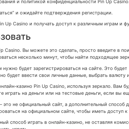
ования и политикой конфиденциальности Pin Up Casino
ваться” и ожидайте подтверждения регистрации.
in Up Casino и получать доступ к различным играм и ф
ьзовать
Up Casino. Вы можете это сделать, просто введите в пои
ваться несколько минут, чтобы найти подходящее зерка
м нужно будет зарегистрироваться на сайте. Это будет
жно будет ввести свои личные данные, выбрать валюту 
нлайн-казино Pin Up Casino, используя зеркало. Вам б
е играть на деньги или на тестовые деньги, если вы ещ
 – это не официальный сайт, а дополнительный способ 
ироваться на официальном сайте, чтобы иметь доступ к
ичный способ играть в онлайн-казино, не оставляя ком
чать играть.