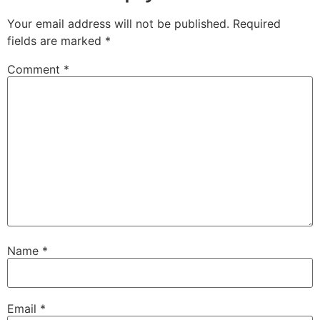
Your email address will not be published.
Required
fields are marked
*
Comment
*
Name
*
Email
*