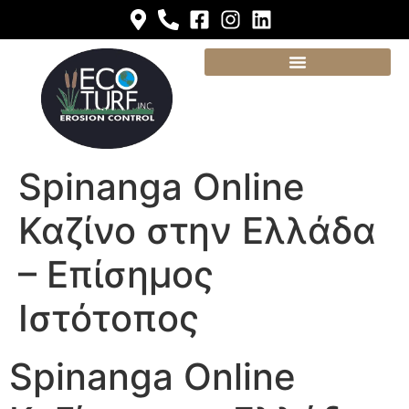
Spinanga Online
Καζίνο στην Ελλάδα
– Επίσημος
Ιστότοπος
Spinanga Online