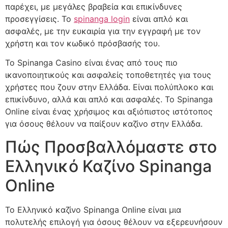
παρέχει, με μεγάλες βραβεία και επικίνδυνες
προσεγγίσεις. Το
spinanga login
είναι απλό και
ασφαλές, με την ευκαιρία για την εγγραφή με τον
χρήστη και τον κωδικό πρόσβασής του.
Το Spinanga Casino είναι ένας από τους πιο
ικανοποιητικούς και ασφαλείς τοποθετητές για τους
χρήστες που ζουν στην Ελλάδα. Είναι πολύπλοκο και
επικίνδυνο, αλλά και απλό και ασφαλές. Το Spinanga
Online είναι ένας χρήσιμος και αξιόπιστος ιστότοπος
για όσους θέλουν να παίξουν καζίνο στην Ελλάδα.
Πώς Προσβαλλόμαστε στο
Ελληνικό Καζίνο Spinanga
Online
Το Ελληνικό καζίνο Spinanga Online είναι μια
πολυτελής επιλογή για όσους θέλουν να εξερευνήσουν