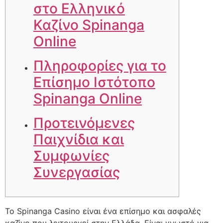
στο Ελληνικό
Καζίνο Spinanga
Online
Πληροφορίες για το
Επίσημο Ιστότοπο
Spinanga Online
Προτεινόμενες
Παιχνίδια και
Συμφωνίες
Συνεργασίας
Το Spinanga Casino είναι ένα επίσημο και ασφαλές