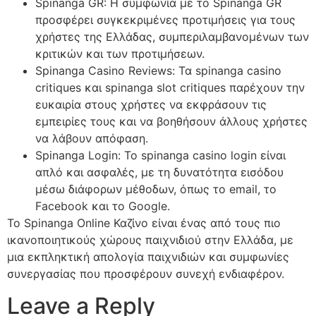
Spinanga GR: Η συμφωνία με το
Spinanga GR
προσφέρει συγκεκριμένες προτιμήσεις για τους
χρήστες της Ελλάδας, συμπεριλαμβανομένων των
κριτικών και των προτιμήσεων.
Spinanga Casino Reviews: Τα
spinanga casino
critiques
και
spinanga slot critiques
παρέχουν την
ευκαιρία στους χρήστες να εκφράσουν τις
εμπειρίες τους και να βοηθήσουν άλλους χρήστες
να λάβουν απόφαση.
Spinanga Login: Το
spinanga casino login
είναι
απλό και ασφαλές, με τη δυνατότητα εισόδου
μέσω διάφορων μέθοδων, όπως το email, το
Facebook και το Google.
Το
Spinanga Online Καζίνο
είναι ένας από τους πιο
ικανοποιητικούς χώρους παιχνιδιού στην Ελλάδα, με
μια εκπληκτική απολογία παιχνιδιών και συμφωνίες
συνεργασίας που προσφέρουν συνεχή ενδιαφέρον.
Leave a Reply