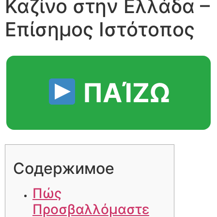
Καζίνο στην Ελλάδα –
Επίσημος Ιστότοπος
ΠΑΊΖΩ
Содержимое
Πώς
Προσβαλλόμαστε