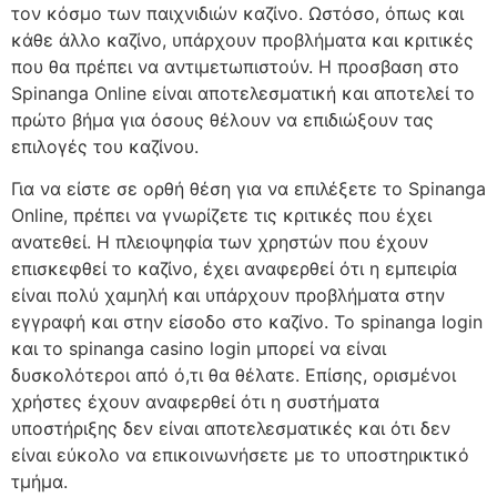
τον κόσμο των παιχνιδιών καζίνο. Ωστόσο, όπως και
κάθε άλλο καζίνο, υπάρχουν προβλήματα και κριτικές
που θα πρέπει να αντιμετωπιστούν. Η προσβαση στο
Spinanga Online είναι αποτελεσματική και αποτελεί το
πρώτο βήμα για όσους θέλουν να επιδιώξουν τας
επιλογές του καζίνου.
Για να είστε σε ορθή θέση για να επιλέξετε το Spinanga
Online, πρέπει να γνωρίζετε τις κριτικές που έχει
ανατεθεί. Η πλειοψηφία των χρηστών που έχουν
επισκεφθεί το καζίνο, έχει αναφερθεί ότι η εμπειρία
είναι πολύ χαμηλή και υπάρχουν προβλήματα στην
εγγραφή και στην είσοδο στο καζίνο. Το
spinanga login
και το
spinanga casino login
μπορεί να είναι
δυσκολότεροι από ό,τι θα θέλατε. Επίσης, ορισμένοι
χρήστες έχουν αναφερθεί ότι η συστήματα
υποστήριξης δεν είναι αποτελεσματικές και ότι δεν
είναι εύκολο να επικοινωνήσετε με το υποστηρικτικό
τμήμα.