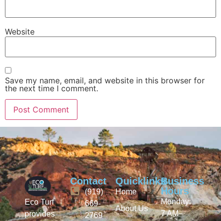
Website
Save my name, email, and website in this browser for
the next time I comment.
Contact
Quicklinks
Business
Hours
(919)
Home
Monday:
Eco Turf
669-
About Us
7 AM–
provides
2769